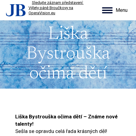
■
Sledujte záznam představení:
Výlety páně Broučkovy na
Menu
OperaVision.eu
Search:
Liška
Bystrouška
očima dětí
Liška Bystrouška očima dětí – Známe nové
talenty!
Sešla se opravdu celá řada krásných děl!