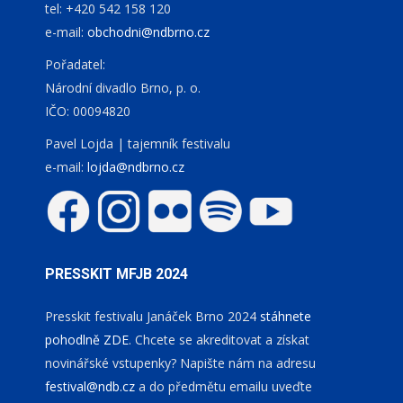
tel: +420 542 158 120
e-mail:
obchodni@ndbrno.cz
Pořadatel:
Národní divadlo Brno, p. o.
IČO: 00094820
Pavel Lojda | tajemník festivalu
e-mail:
lojda@ndbrno.cz
PRESSKIT MFJB 2024
Presskit festivalu Janáček Brno 2024
stáhnete
pohodlně ZDE
. Chcete se akreditovat a získat
novinářské vstupenky? Napište nám na adresu
festival@ndb.cz
a do předmětu emailu uveďte