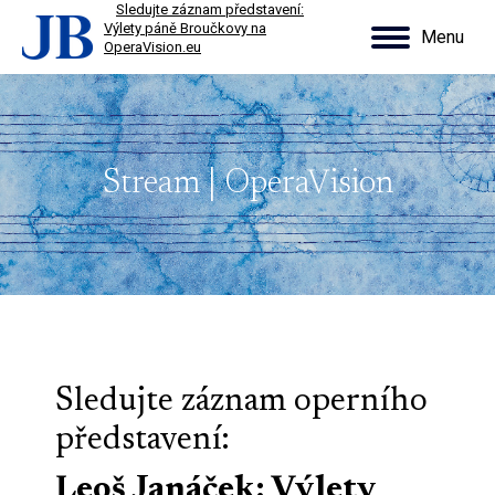
■
Sledujte záznam představení:
Výlety páně Broučkovy na
Menu
OperaVision.eu
Search:
Stream | OperaVision
Sledujte záznam operního
představení:
Leoš Janáček: Výlety