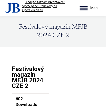
■
Sledujte záznam představení:
Výlety páně Broučkovy na
Menu
OperaVision.eu
Search:
Festivalový magazín MFJB
2024 CZE 2
Festivalový
magazín
MFJB 2024
CZE 2
602
Downloads