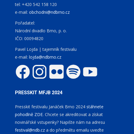
tel: +420 542 158 120
e-mail:
obchodni@ndbrno.cz
Pořadatel:
Národní divadlo Brno, p. o.
IČO: 00094820
Pavel Lojda | tajemník festivalu
e-mail:
lojda@ndbrno.cz
PRESSKIT MFJB 2024
Presskit festivalu Janáček Brno 2024
stáhnete
pohodlně ZDE
. Chcete se akreditovat a získat
novinářské vstupenky? Napište nám na adresu
festival@ndb.cz
a do předmětu emailu uveďte